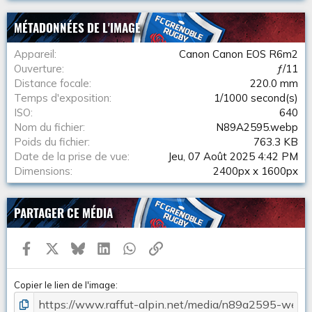
0
é
MÉTADONNÉES DE L'IMAGE
t
o
Appareil
Canon Canon EOS R6m2
i
Ouverture
ƒ/11
l
e
Distance focale
220.0 mm
(
Temps d'exposition
1/1000 second(s)
s
ISO
640
)
Nom du fichier
N89A2595.webp
Poids du fichier
763.3 KB
Date de la prise de vue
Jeu, 07 Août 2025 4:42 PM
Dimensions
2400px x 1600px
PARTAGER CE MÉDIA
Facebook
X
Bluesky
LinkedIn
WhatsApp
Lien
Copier le lien de l'image