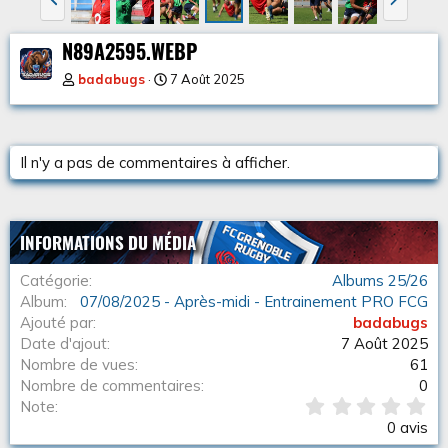
r
u
é
i
N89A2595.WEBP
c
v
a
badabugs
7 Août 2025
n
t
Il n'y a pas de commentaires à afficher.
INFORMATIONS DU MÉDIA
Catégorie
Albums 25/26
Album
07/08/2025 - Après-midi - Entrainement PRO FCG
Ajouté par
badabugs
Date d'ajout
7 Août 2025
Nombre de vues
61
Nombre de commentaires
0
0
Note
.
0 avis
0