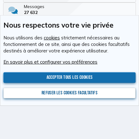
Messages
27 632
Membres
Nous respectons votre vie privée
337
Dernier membre
Nous utilisons des
cookies
strictement nécessaires au
Tchimbé Red
fonctionnement de ce site, ainsi que des cookies facultatifs
destinés à améliorer votre expérience utilisateur.
Cookies
RAvolution
Français (FR)
En savoir plus et configurer vos préférences
Nous contacter
Conditions générales d'utilisation
Politique de confidentialité
Aide
Accueil
R
S
Accepter tous les cookies
S
®
Community platform by XenForo
© 2010-2026 XenForo Ltd.
Photos : Karine
Valentin
Xenforo Add-ons
© by ©XenTR
Website is using
Ultimate Staff Page
created by StylesFactory
Refuser les cookies facultatifs
Discord Integration
© Jason Axelrod of
8WAYRUN
XenAtendo 2 PRO
© Jason Axelrod of
8WAYRUN