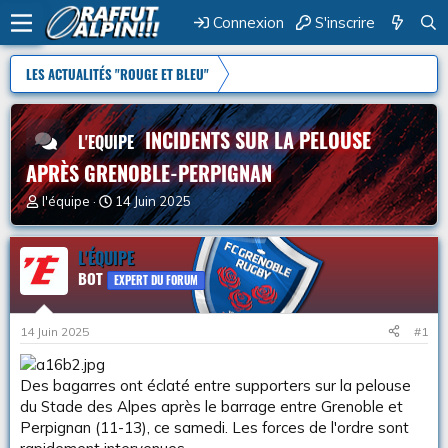
Connexion
S'inscrire
LES ACTUALITÉS "ROUGE ET BLEU"
INCIDENTS SUR LA PELOUSE
L'EQUIPE
APRÈS GRENOBLE-PERPIGNAN
A
D
l'équipe
14 Juin 2025
u
a
t
t
e
L'ÉQUIPE
e
u
d
BOT
EXPERT DU FORUM
r
e
d
d
e
é
14 Juin 2025
#1
l
b
a
u
d
t
Des bagarres ont éclaté entre supporters sur la pelouse
i
du Stade des Alpes après le barrage entre Grenoble et
s
Perpignan (11-13), ce samedi. Les forces de l'ordre sont
c