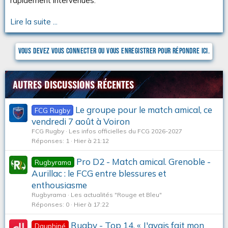
rapidement intervenues.
u
s
s
Lire la suite ...
i
o
n
Vous devez vous connecter ou vous enregistrer pour répondre ici.
AUTRES DISCUSSIONS RÉCENTES
Le groupe pour le match amical, ce
FCG Rugby
vendredi 7 août à Voiron
FCG Rugby
Les infos officielles du FCG 2026-2027
Réponses
1
Hier à 21:12
Pro D2 - Match amical. Grenoble -
Rugbyrama
Aurillac : le FCG entre blessures et
enthousiasme
Rugbyrama
Les actualités "Rouge et Bleu"
Réponses
0
Hier à 17:22
Rugby - Top 14. « J'avais fait mon
Dauphiné