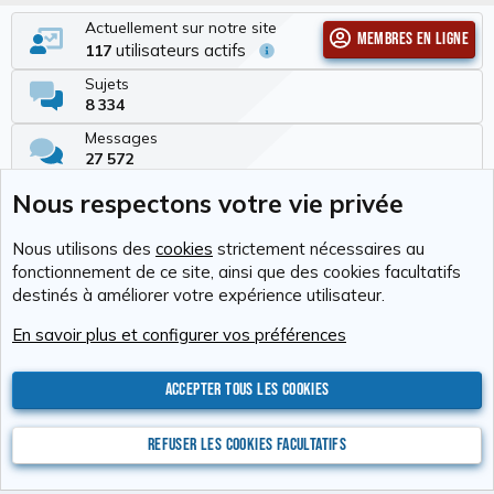
Actuellement sur notre site
Membres en ligne
utilisateurs actifs
117
Sujets
8 334
Messages
27 572
Membres
Nous respectons votre vie privée
336
Dernier membre
Nous utilisons des
cookies
strictement nécessaires au
Antho-38
fonctionnement de ce site, ainsi que des cookies facultatifs
destinés à améliorer votre expérience utilisateur.
Cookies
RAvolution
Français (FR)
En savoir plus et configurer vos préférences
Nous contacter
Conditions générales d'utilisation
Politique de confidentialité
Aide
Accueil
R
S
Accepter tous les cookies
S
®
Community platform by XenForo
© 2010-2026 XenForo Ltd.
Photos : Karine
Valentin
Xenforo Add-ons
© by ©XenTR
Website is using
Ultimate Staff Page
created by StylesFactory
Refuser les cookies facultatifs
Discord Integration
© Jason Axelrod of
8WAYRUN
XenAtendo 2 PRO
© Jason Axelrod of
8WAYRUN