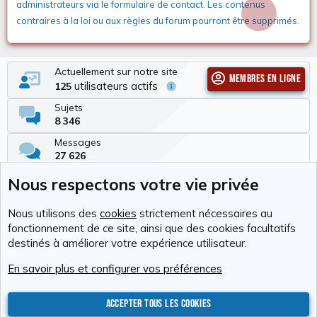
administrateurs via le formulaire de contact. Les contenus
contraires à la loi ou aux règles du forum pourront être supprimés.
Actuellement sur notre site
Membres en ligne
utilisateurs actifs
125
Sujets
8 346
Messages
27 626
Membres
Nous respectons votre vie privée
337
Dernier membre
Nous utilisons des
cookies
strictement nécessaires au
Tchimbé Red
fonctionnement de ce site, ainsi que des cookies facultatifs
destinés à améliorer votre expérience utilisateur.
Cookies
RAvolution
Français (FR)
En savoir plus et configurer vos préférences
Nous contacter
Conditions générales d'utilisation
Politique de confidentialité
Aide
Accueil
R
S
Accepter tous les cookies
S
®
Community platform by XenForo
© 2010-2026 XenForo Ltd.
Photos : Karine