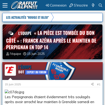
Connexion
S'inscrire
LES ACTUALITÉS "ROUGE ET BLEU"
« LA PIÈCE EST TOMBÉE DU BON
L'EQUIPE
CÔTÉ » : FRANCK AZÉMA APRÈS LE MAINTIEN DE
PERPIGNAN EN TOP 14
A
D
l'équipe
15 Juin 2025
u
a
t
t
e
L'ÉQUIPE
e
u
d
BOT
EXPERT DU FORUM
r
e
d
d
e
é
15 Juin 2025
#1
l
b
a
u
d
t
Les Perpignanais étaient évidemment très soulagés
i
après avoir arraché leur maintien à Grenoble samedi en
s