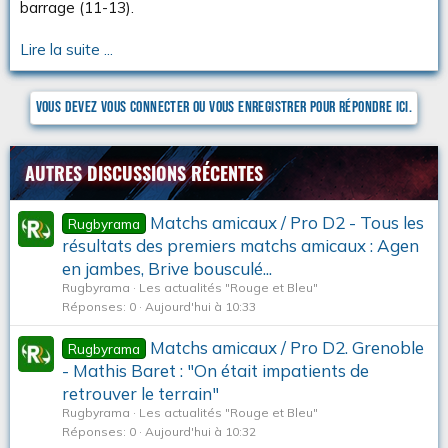
barrage (11-13).
c
u
Lire la suite ...
s
s
i
o
Vous devez vous connecter ou vous enregistrer pour répondre ici.
n
AUTRES DISCUSSIONS RÉCENTES
Matchs amicaux / Pro D2 - Tous les
Rugbyrama
résultats des premiers matchs amicaux : Agen
en jambes, Brive bousculé...
Rugbyrama
Les actualités "Rouge et Bleu"
Réponses
0
Aujourd'hui à 10:33
Matchs amicaux / Pro D2. Grenoble
Rugbyrama
- Mathis Baret : "On était impatients de
retrouver le terrain"
Rugbyrama
Les actualités "Rouge et Bleu"
Réponses
0
Aujourd'hui à 10:32