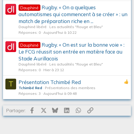
Rugby. « On a quelques
Dauphiné
automatismes qui commencent à se créer » : un
match de préparation riche en ...
Dauphiné libéré
Les actualités "Rouge et Bleu"
Réponses
0
Aujourd'hui à 10:22
Rugby. « On est sur la bonne voie » :
Dauphiné
Le FCG réussit son entrée en matière face au
Stade Aurillacois
Dauphiné libéré
Les actualités "Rouge et Bleu"
Réponses
0
Hier à 23:12
Présentation Tchimbé Red
T
Tchimbé Red
Présentations des membres
Réponses
3
Aujourd'hui à 09:48
Facebook
X
Bluesky
LinkedIn
WhatsApp
Lien
Partager: