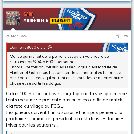
e
s
r
GAVO
é
MODÉRATEUR
a
TEAM RAFFUT
c
t
i
29 Mar 2026
#9
o
n
Damien38660 a dit:
s
:
Moi ce qui me fait de la peine, c'est qu'on va encore se
retrouver au SDA à 6000 personnes.
Encore une fois on voit sur les réseaux que c'est la faute de
Hueber et Goffi, mais faut arrêter de se mentir, il va falloir que
nos cadres et ceux qui partent aussi vont devoir montrer autre
chose et se sortir les doigts.
C clair 100% d'accord avec toi ,et quand tu vois que meme
l'entraineur ne se presente pas au micro de fin de match....
c la fete au village au FCG ....
Les joueurs doivent finir la saison et non pas penser a la
prochaine , comme dis president ,on est dans les tribunes
l'hiver pour les soutenirs...