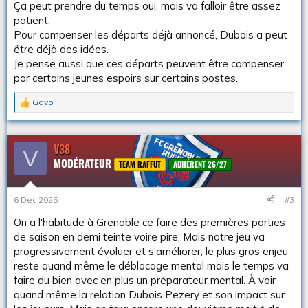
Ça peut prendre du temps oui, mais va falloir être assez
patient.
Pour compenser les départs déjà annoncé, Dubois a peut
être déjà des idées.
Je pense aussi que ces départs peuvent être compenser
par certains jeunes espoirs sur certains postes.
Gavo
L
e
s
r
V38
V
é
MODÉRATEUR
a
TEAM RAFFUT
ADHÉRENT 26/27
c
t
i
6 Déc 2025
#3
o
n
On a l'habitude à Grenoble ce faire des premières parties
s
de saison en demi teinte voire pire. Mais notre jeu va
:
progressivement évoluer et s'améliorer, le plus gros enjeu
reste quand même le déblocage mental mais le temps va
faire du bien avec en plus un préparateur mental. À voir
quand même la relation Dubois Pezery et son impact sur