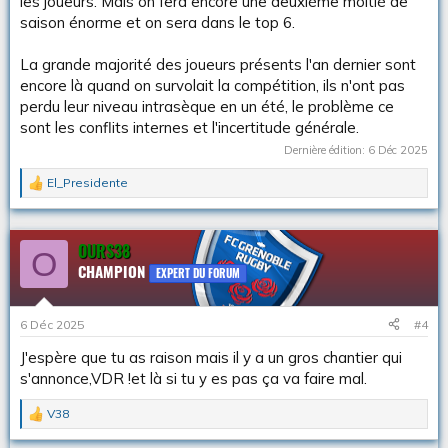
les joueurs. Mais on fera encore une deuxième moitié de
saison énorme et on sera dans le top 6.
La grande majorité des joueurs présents l'an dernier sont
encore là quand on survolait la compétition, ils n'ont pas
perdu leur niveau intrasèque en un été, le problème ce
sont les conflits internes et l'incertitude générale.
Dernière édition:
6 Déc 2025
El_Presidente
L
e
s
r
OURS38
O
é
CHAMPION
a
EXPERT DU FORUM
c
t
i
6 Déc 2025
#4
o
n
J'espère que tu as raison mais il y a un gros chantier qui
s
s'annonce,VDR !et là si tu y es pas ça va faire mal.
:
V38
L
e