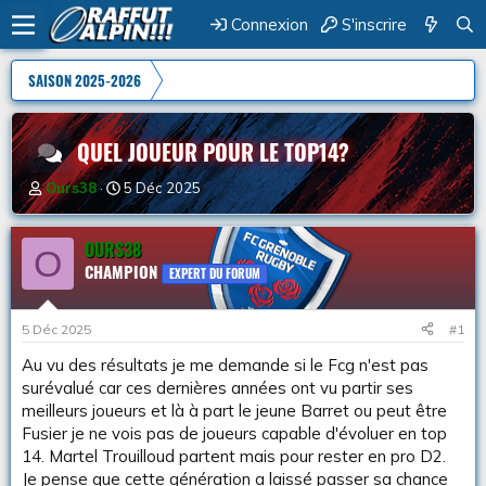
Connexion
S'inscrire
SAISON 2025-2026
QUEL JOUEUR POUR LE TOP14?
A
D
Ours38
5 Déc 2025
u
a
t
t
e
OURS38
e
O
u
d
CHAMPION
EXPERT DU FORUM
r
e
d
d
e
é
5 Déc 2025
#1
l
b
a
u
Au vu des résultats je me demande si le Fcg n'est pas
d
t
surévalué car ces dernières années ont vu partir ses
i
meilleurs joueurs et là à part le jeune Barret ou peut être
s
Fusier je ne vois pas de joueurs capable d'évoluer en top
c
14. Martel Trouilloud partent mais pour rester en pro D2.
u
Je pense que cette génération a laissé passer sa chance
s