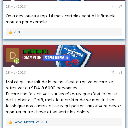
i
28 Mar 2026
#7
o
n
On a des joueurs top 14 mais certains sont à l infirmerie....
s
mouton par exemple
:
V38
L
e
s
r
DAMIEN38660
D
é
CHAMPION
a
EXPERT DU FORUM
c
t
i
28 Mar 2026
#8
o
n
Moi ce qui me fait de la peine, c'est qu'on va encore se
s
retrouver au SDA à 6000 personnes.
:
Encore une fois on voit sur les réseaux que c'est la faute
de Hueber et Goffi, mais faut arrêter de se mentir, il va
falloir que nos cadres et ceux qui partent aussi vont devoir
montrer autre chose et se sortir les doigts.
Gavo
,
Maxou
et
V38
L