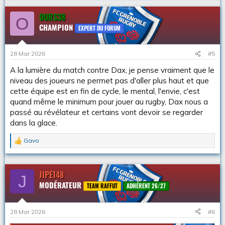
s
r
OURS38
O
é
CHAMPION
a
EXPERT DU FORUM
c
t
i
28 Mar 2026
#5
o
n
A la lumière du match contre Dax, je pense vraiment que le
s
niveau des joueurs ne permet pas d'aller plus haut et que
:
cette équipe est en fin de cycle, le mental, l'envie, c'est
quand même le minimum pour jouer au rugby, Dax nous a
passé au révélateur et certains vont devoir se regarder
dans la glace.
Gavo
L
e
s
r
JIPE148
J
é
MODÉRATEUR
a
TEAM RAFFUT
ADHÉRENT 26/27
c
t
i
28 Mar 2026
#6
o
n