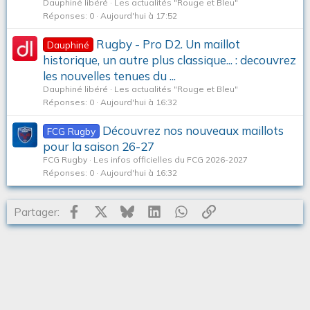
Dauphiné libéré
Les actualités "Rouge et Bleu"
Réponses
0
Aujourd'hui à 17:52
Rugby - Pro D2. Un maillot
Dauphiné
historique, un autre plus classique... : decouvrez
les nouvelles tenues du ...
Dauphiné libéré
Les actualités "Rouge et Bleu"
Réponses
0
Aujourd'hui à 16:32
Découvrez nos nouveaux maillots
FCG Rugby
pour la saison 26-27
FCG Rugby
Les infos officielles du FCG 2026-2027
Réponses
0
Aujourd'hui à 16:32
Facebook
X
Bluesky
LinkedIn
WhatsApp
Lien
Partager: