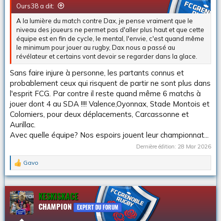
Ours38 a dit:
s
:
A la lumière du match contre Dax, je pense vraiment que le
niveau des joueurs ne permet pas d'aller plus haut et que cette
équipe est en fin de cycle, le mental, l'envie, c'est quand même
le minimum pour jouer au rugby, Dax nous a passé au
révélateur et certains vont devoir se regarder dans la glace.
Sans faire injure à personne, les partants connus et
probablement ceux qui risquent de partir ne sont plus dans
l'esprit FCG. Par contre il reste quand même 6 matchs à
jouer dont 4 au SDA !!!! Valence,Oyonnax, Stade Montois et
Colomiers, pour deux déplacements, Carcassonne et
Aurillac.
Avec quelle équipe? Nos espoirs jouent leur championnat...
Dernière édition:
28 Mar 2026
Gavo
L
e
s
r
KESKISKACE
é
CHAMPION
a
EXPERT DU FORUM
c
t