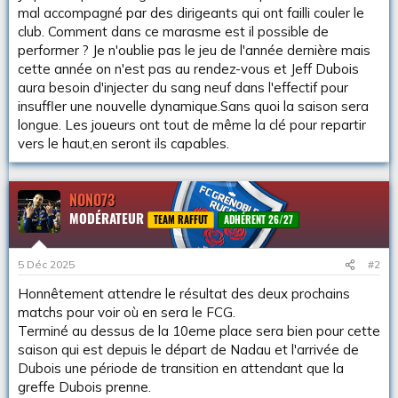
s
mal accompagné par des dirigeants qui ont failli couler le
i
club. Comment dans ce marasme est il possible de
o
performer ? Je n'oublie pas le jeu de l'année dernière mais
n
cette année on n'est pas au rendez-vous et Jeff Dubois
aura besoin d'injecter du sang neuf dans l'effectif pour
insuffler une nouvelle dynamique.Sans quoi la saison sera
longue. Les joueurs ont tout de même la clé pour repartir
vers le haut,en seront ils capables.
NONO73
MODÉRATEUR
TEAM RAFFUT
ADHÉRENT 26/27
5 Déc 2025
#2
Honnêtement attendre le résultat des deux prochains
matchs pour voir où en sera le FCG.
Terminé au dessus de la 10eme place sera bien pour cette
saison qui est depuis le départ de Nadau et l'arrivée de
Dubois une période de transition en attendant que la
greffe Dubois prenne.