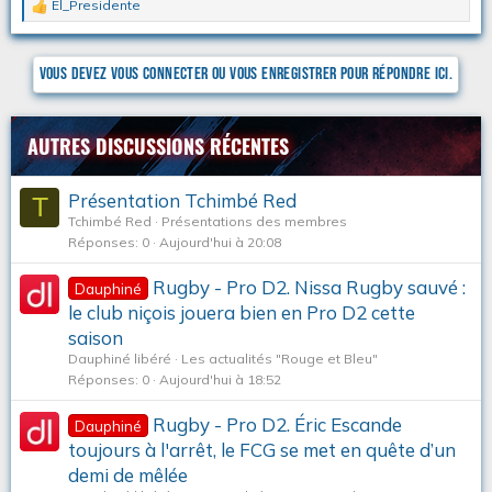
El_Presidente
L
e
s
r
Vous devez vous connecter ou vous enregistrer pour répondre ici.
é
a
c
t
AUTRES DISCUSSIONS RÉCENTES
i
o
n
Présentation Tchimbé Red
T
s
Tchimbé Red
Présentations des membres
:
Réponses
0
Aujourd'hui à 20:08
Rugby - Pro D2. Nissa Rugby sauvé :
Dauphiné
le club niçois jouera bien en Pro D2 cette
saison
Dauphiné libéré
Les actualités "Rouge et Bleu"
Réponses
0
Aujourd'hui à 18:52
Rugby - Pro D2. Éric Escande
Dauphiné
toujours à l'arrêt, le FCG se met en quête d’un
demi de mêlée