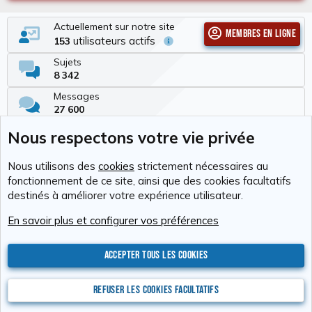
Actuellement sur notre site
Membres en ligne
utilisateurs actifs
153
Sujets
8 342
Messages
27 600
Membres
Nous respectons votre vie privée
337
Dernier membre
Nous utilisons des
cookies
strictement nécessaires au
Tchimbé Red
fonctionnement de ce site, ainsi que des cookies facultatifs
destinés à améliorer votre expérience utilisateur.
Cookies
RAvolution
Français (FR)
En savoir plus et configurer vos préférences
Nous contacter
Conditions générales d'utilisation
Politique de confidentialité
Aide
Accueil
R
S
Accepter tous les cookies
S
®
Community platform by XenForo
© 2010-2026 XenForo Ltd.
Photos : Karine
Valentin
Xenforo Add-ons
© by ©XenTR
Website is using
Ultimate Staff Page
created by StylesFactory
Refuser les cookies facultatifs
Discord Integration
© Jason Axelrod of
8WAYRUN
XenAtendo 2 PRO
© Jason Axelrod of
8WAYRUN