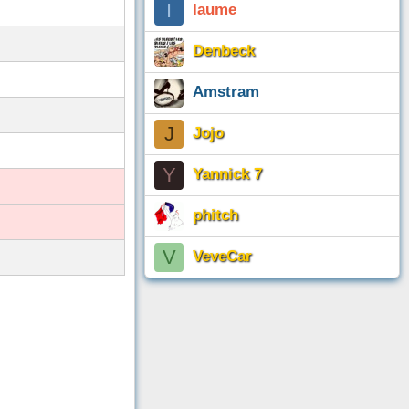
I
Iaume
Denbeck
Amstram
J
Jojo
Y
Yannick 7
phitch
V
VeveCar