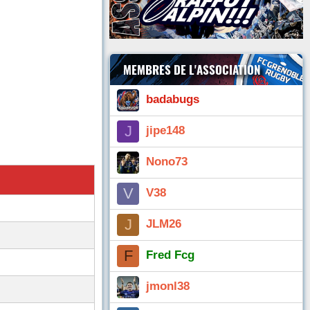
MEMBRES DE L'ASSOCIATION
badabugs
J
jipe148
Nono73
V
V38
J
JLM26
F
Fred Fcg
jmonl38