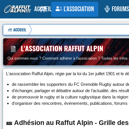
Accueil
L'association
Forums
ACCUEIL
L'ASSOCIATION RAFFUT ALPIN
Qui sommes-nous ? Comment adhérer à l'association ? Toutes les infos se
L'association Raffut Alpin, régie par la loi du 1er juillet 1901 et le 
de rassembler les supporters du FC Grenoble Rugby autour de va
d’échanger, partager et débattre autour de l’actualité, des résu
de promouvoir le rugby et la culture rugbystique dans la région 
d’organiser des rencontres, événements, publications, forums e
🎫 Adhésion au Raffut Alpin - Grille des