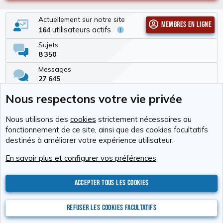
Actuellement sur notre site
Membres en ligne
utilisateurs actifs
164
Sujets
8 350
Messages
27 645
Membres
Nous respectons votre vie privée
337
Dernier membre
Nous utilisons des
cookies
strictement nécessaires au
Tchimbé Red
fonctionnement de ce site, ainsi que des cookies facultatifs
destinés à améliorer votre expérience utilisateur.
Cookies
RAvolution
Français (FR)
En savoir plus et configurer vos préférences
Nous contacter
Conditions générales d'utilisation
Politique de confidentialité
Aide
Accueil
R
S
Accepter tous les cookies
S
®
Community platform by XenForo
© 2010-2026 XenForo Ltd.
Photos : Karine
Valentin
Xenforo Add-ons
© by ©XenTR
Website is using
Ultimate Staff Page
created by StylesFactory
Refuser les cookies facultatifs
Discord Integration
© Jason Axelrod of
8WAYRUN
XenAtendo 2 PRO
© Jason Axelrod of
8WAYRUN