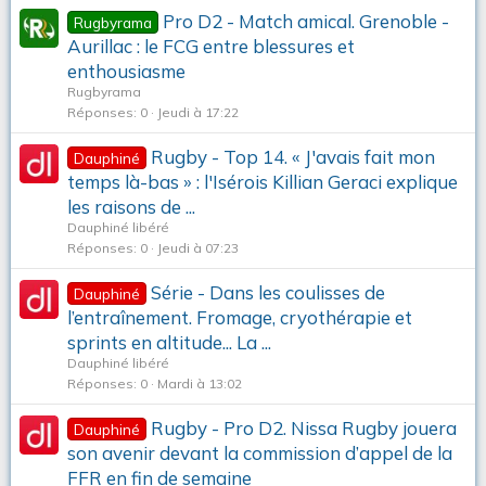
Pro D2 - Match amical. Grenoble -
Rugbyrama
Aurillac : le FCG entre blessures et
enthousiasme
Rugbyrama
Réponses
0
Jeudi à 17:22
Rugby - Top 14. « J'avais fait mon
Dauphiné
temps là-bas » : l'Isérois Killian Geraci explique
les raisons de ...
Dauphiné libéré
Réponses
0
Jeudi à 07:23
Série - Dans les coulisses de
Dauphiné
l’entraînement. Fromage, cryothérapie et
sprints en altitude... La ...
Dauphiné libéré
Réponses
0
Mardi à 13:02
Rugby - Pro D2. Nissa Rugby jouera
Dauphiné
son avenir devant la commission d’appel de la
FFR en fin de semaine