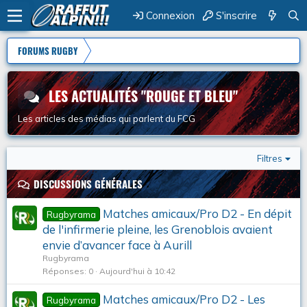
Connexion
S'inscrire
FORUMS RUGBY
LES ACTUALITÉS "ROUGE ET BLEU"
Les articles des médias qui parlent du FCG
Filtres
DISCUSSIONS GÉNÉRALES
Matches amicaux/Pro D2 - En dépit
Rugbyrama
de l'infirmerie pleine, les Grenoblois avaient
envie d’avancer face à Aurill
Rugbyrama
Réponses
0
Aujourd'hui à 10:42
Matches amicaux/Pro D2 - Les
Rugbyrama