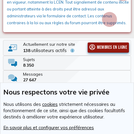
en vigueur, notamment la LCEN. Tout signalement de contenu illicite
ou portant atteinte à des droits peut être adressé aux
administrateurs via le formulaire de contact. Les contenus
contraires à la loi ou aux règles du forum pourront être supprimés.
Actuellement sur notre site
Membres en ligne
utilisateurs actifs
138
Sujets
8 350
Messages
27 647
Membres
Nous respectons votre vie privée
337
Dernier membre
Nous utilisons des
cookies
strictement nécessaires au
Tchimbé Red
fonctionnement de ce site, ainsi que des cookies facultatifs
destinés à améliorer votre expérience utilisateur.
Cookies
RAvolution
Français (FR)
En savoir plus et configurer vos préférences
Nous contacter
Conditions générales d'utilisation