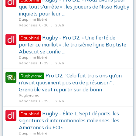
que tout s'arrête » : les joueurs de Nissa Rugby
inquiets pour leur ...
Dauphiné libéré
Réponses
0
30 Juil 2026
Rugby - Pro D2. « Une fierté de
Dauphiné
porter ce maillot » : le troisième ligne Baptiste
Abescat se confie ...
Dauphiné libéré
Réponses
1
29 Juil 2026
Pro D2. "Cela fait trois ans qu’on
Rugbyrama
n’avait quasiment pas eu de présaison" :
Grenoble veut repartir sur de bonn
Rugbyrama
Réponses
0
29 Juil 2026
Rugby - Élite 1. Sept départs, les
Dauphiné
signatures d'internationales italiennes : les
Amazones du FCG ...
Dauphiné libéré