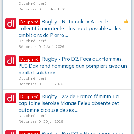
Dauphiné libéré
Réponses
0
Lundi à 16:23
Rugby - Nationale. « Aider le
Dauphiné
collectif à monter le plus haut possible » : les
ambitions de Pierre ...
Dauphiné libéré
Réponses
0
2 Août 2026
Rugby - Pro D2. Face aux flammes,
Dauphiné
l'US Dax rend hommage aux pompiers avec un
maillot solidaire
Dauphiné libéré
Réponses
0
31 Juil 2026
Rugby - XV de France féminin. La
Dauphiné
capitaine iséroise Manae Feleu absente cet
automne à cause de ses ...
Dauphiné libéré
Réponses
0
30 Juil 2026
Rugby - Pro D2. « Nous avons peur
Dauphiné