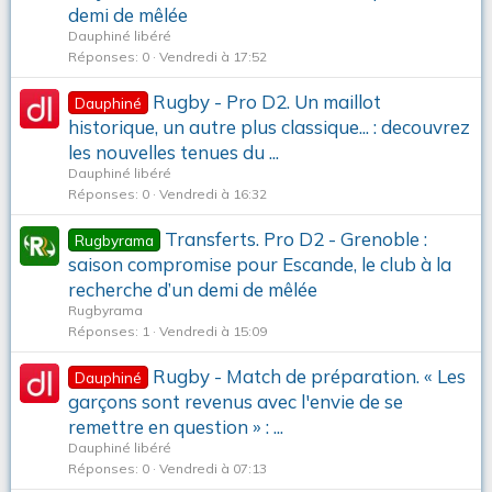
demi de mêlée
Dauphiné libéré
Réponses
0
Vendredi à 17:52
Rugby - Pro D2. Un maillot
Dauphiné
historique, un autre plus classique... : decouvrez
les nouvelles tenues du ...
Dauphiné libéré
Réponses
0
Vendredi à 16:32
Transferts. Pro D2 - Grenoble :
Rugbyrama
saison compromise pour Escande, le club à la
recherche d’un demi de mêlée
Rugbyrama
Réponses
1
Vendredi à 15:09
Rugby - Match de préparation. « Les
Dauphiné
garçons sont revenus avec l'envie de se
remettre en question » : ...
Dauphiné libéré
Réponses
0
Vendredi à 07:13