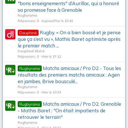
"bons enseignements" d’Aurillac, qui a honoré
sa promesse face à Grenoble
Rugbyrama
Réponses
0
Aujourd'hui à 10:42
Rugby. « On a bien bossé et je pense
Dauphiné
que ça s’est vu », Mathis Baret optimiste après
le premier match ...
Dauphiné libéré
Réponses
0
Hier à 17:12
Matchs amicaux / Pro D2 - Tous les
Rugbyrama
résultats des premiers matchs amicaux : Agen
en jambes, Brive bousculé...
Rugbyrama
Réponses
0
Hier à 10:33
Matchs amicaux / Pro D2. Grenoble
Rugbyrama
- Mathis Baret : "On était impatients de
retrouver le terrain"
Rugbyrama
Réponses
0
Hier à 10:32