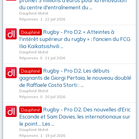
promet 3 millions d'euros pour la rénovation
du centre d'entraînement du ...
Dauphiné libéré
Réponses
1
22 Juil 2026
Rugby - Pro D2. « Atteintes à
Dauphiné
l'intérêt supérieur du rugby » : l'ancien du FCG
Ilia Kaikatsishvili ...
Dauphiné libéré
Réponses
0
21 Juil 2026
Rugby - Pro D2. Les débuts
Dauphiné
gagnants de Giorgi Pertaia, le nouveau doublé
de Raffaele Costa Storti : ...
Dauphiné libéré
Réponses
0
20 Juil 2026
Rugby - Pro D2. Des nouvelles d’Eric
Dauphiné
Escande et Sam Davies, les internationaux sur
le point… Les ...
Dauphiné libéré
Réponses
1
19 Juil 2026