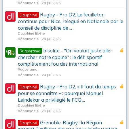
Réponses
0
28 Juil 2026
Rugby - Pro D2. Le feuilleton
Dauphiné
continue pour Nice, relegué en Nationale par le
conseil de discipline de ...
Dauphiné libéré
Réponses
0
24 Juil 2026
Insolite - "On voulait juste aller
Rugbyrama
chercher notre copine" : le défi sportif
complètement fou des international
Rugbyrama
Réponses
0
24 Juil 2026
Rugby - Pro D2. « Il faut du temps
Dauphiné
pour se connaître » : pourquoi Manuel
Leindekar a privilégié le FCG ...
Dauphiné libéré
Réponses
0
23 Juil 2026
Grenoble. Rugby : la Région
Dauphiné