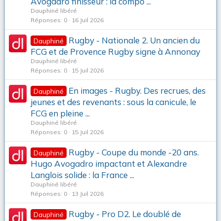
Avogadro finisseur : la compo ...
Dauphiné libéré
Réponses
0
16 Juil 2026
Rugby - Nationale 2. Un ancien du
Dauphiné
FCG et de Provence Rugby signe à Annonay
Dauphiné libéré
Réponses
0
15 Juil 2026
En images - Rugby. Des recrues, des
Dauphiné
jeunes et des revenants : sous la canicule, le
FCG en pleine ...
Dauphiné libéré
Réponses
0
15 Juil 2026
Rugby - Coupe du monde -20 ans.
Dauphiné
Hugo Avogadro impactant et Alexandre
Langlois solide : la France ...
Dauphiné libéré
Réponses
0
13 Juil 2026
Rugby - Pro D2. Le doublé de
Dauphiné