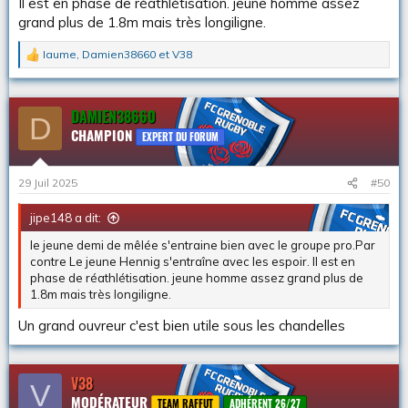
Il est en phase de réathlétisation. jeune homme assez
grand plus de 1.8m mais très longiligne.
Iaume
,
Damien38660
et
V38
L
e
s
r
DAMIEN38660
D
é
CHAMPION
a
EXPERT DU FORUM
c
t
i
29 Juil 2025
#50
o
n
jipe148 a dit:
s
:
le jeune demi de mêlée s'entraine bien avec le groupe pro.Par
contre Le jeune Hennig s'entraîne avec les espoir. Il est en
phase de réathlétisation. jeune homme assez grand plus de
1.8m mais très longiligne.
Un grand ouvreur c'est bien utile sous les chandelles
V38
V
MODÉRATEUR
TEAM RAFFUT
ADHÉRENT 26/27