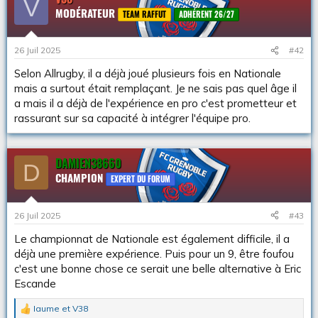
V
s
MODÉRATEUR
a
TEAM RAFFUT
ADHÉRENT 26/27
i
c
t
o
i
n
26 Juil 2025
#42
o
n
Selon Allrugby, il a déjà joué plusieurs fois en Nationale
s
mais a surtout était remplaçant. Je ne sais pas quel âge il
:
a mais il a déjà de l'expérience en pro c'est prometteur et
rassurant sur sa capacité à intégrer l'équipe pro.
DAMIEN38660
D
CHAMPION
EXPERT DU FORUM
26 Juil 2025
#43
Le championnat de Nationale est également difficile, il a
déjà une première expérience. Puis pour un 9, être foufou
c'est une bonne chose ce serait une belle alternative à Eric
Escande
Iaume
et
V38
L