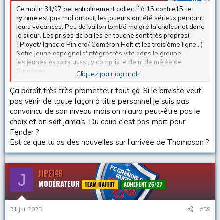
:
Ce matin 31/07 bel entraînement collectif à 15 contre15. le
rythme est pas mal du tout, les joueurs ont été sérieux pendant
leurs vacances. Peu de ballon tombé malgré la chaleur et donc
la sueur. Les prises de balles en touche sont très propres(
TPloyet/ Ignacio Piniero/ Caméron Holt et les troisième ligne...)
Notre jeune espagnol s'intègre très vite dans le groupe.
les jeunes espoirs aussi, y compris le demi de mêlée de
Surennes.
Cliquez pour agrandir...
dans la rubrique des infos........la piste de J.Fender n'est pas
totalement close. Les tractations vont bon train.Le Président
Ça paraît très très prometteur tout ça. Si le briviste veut
est très actif dans ce dossier..(le sud af briviste Hansé Roux
pas venir de toute façon à titre personnel je suis pas
peut être la pierre angulaire dans cette tractation..pas chaud
convaincu de son niveau mais on n'aura peut-être pas le
pour venir à Grenoble,( il ne sait pas se qu'il manque, entre
choix et on sait jamais. Du coup c'est pas mort pour
Grenoble et Brive il n'y a pas photo!!!!) mais peut-être se
Fender ?
sentirait-il mieux en pays anglophone.......qui sait.....affaire à
Est ce que tu as des nouvelles sur l'arrivée de Thompson ?
suivre....)
Storti,Hardwick , Javakia, pas encore arrivés, mais cela ne
saurait tarder..
José,Gerchwing,Georgi Mamaiashvili vont rapidement revenir
JIPE148
J
dans le groupe...
MODÉRATEUR
TEAM RAFFUT
ADHÉRENT 26/27
31 Juil 2025
#59