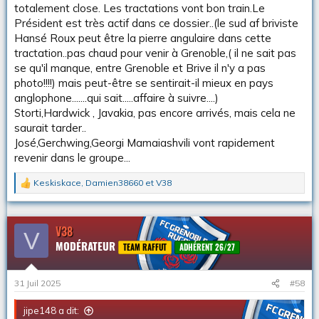
totalement close. Les tractations vont bon train.Le
Président est très actif dans ce dossier..(le sud af briviste
Hansé Roux peut être la pierre angulaire dans cette
tractation..pas chaud pour venir à Grenoble,( il ne sait pas
se qu'il manque, entre Grenoble et Brive il n'y a pas
photo!!!!) mais peut-être se sentirait-il mieux en pays
anglophone.......qui sait.....affaire à suivre....)
Storti,Hardwick , Javakia, pas encore arrivés, mais cela ne
saurait tarder..
José,Gerchwing,Georgi Mamaiashvili vont rapidement
revenir dans le groupe...
Keskiskace
,
Damien38660
et
V38
L
e
s
r
V38
V
é
MODÉRATEUR
a
TEAM RAFFUT
ADHÉRENT 26/27
c
t
i
31 Juil 2025
#58
o
n
jipe148 a dit:
s