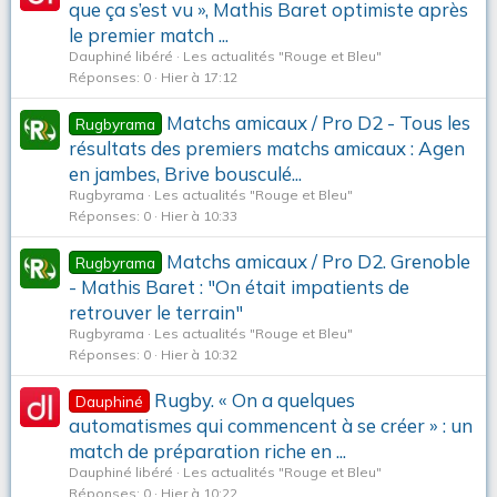
que ça s’est vu », Mathis Baret optimiste après
le premier match ...
Dauphiné libéré
Les actualités "Rouge et Bleu"
Réponses
0
Hier à 17:12
Matchs amicaux / Pro D2 - Tous les
Rugbyrama
résultats des premiers matchs amicaux : Agen
en jambes, Brive bousculé...
Rugbyrama
Les actualités "Rouge et Bleu"
Réponses
0
Hier à 10:33
Matchs amicaux / Pro D2. Grenoble
Rugbyrama
- Mathis Baret : "On était impatients de
retrouver le terrain"
Rugbyrama
Les actualités "Rouge et Bleu"
Réponses
0
Hier à 10:32
Rugby. « On a quelques
Dauphiné
automatismes qui commencent à se créer » : un
match de préparation riche en ...
Dauphiné libéré
Les actualités "Rouge et Bleu"
Réponses
0
Hier à 10:22