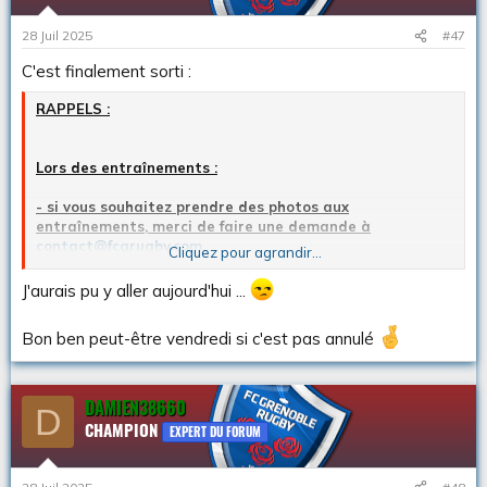
28 Juil 2025
#47
C'est finalement sorti :
RAPPELS :
Lors des entraînements :
- si vous souhaitez prendre des photos aux
entraînements, merci de faire une demande à
contact@fcgrugby.com
.
Cliquez pour agrandir...
- AUCUNE PRISE DE VIDÉO N'EST AUTORISÉE AU FCG.
- Merci de ne pas communiquer la composition d’équipe
J'aurais pu y aller aujourd'hui ...
avant le club.
- Merci de ne pas communiquer sur les blessés.
Bon ben peut-être vendredi si c'est pas annulé
Lundi :
10h-12h30
Mardi :
09h45 - 10h45 & 15h45 - 16h45
DAMIEN38660
D
Mercredi :
9h45 - 11h
CHAMPION
EXPERT DU FORUM
Jeudi :
09h45 - 10h45 & 15h45 - 17h15
Vendredi :
9h15 - 11h45 & 12h30 - 13h15