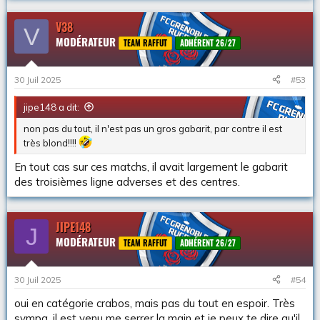
s
r
V38
V
é
MODÉRATEUR
a
TEAM RAFFUT
ADHÉRENT 26/27
c
t
i
30 Juil 2025
#53
o
n
jipe148 a dit:
s
:
non pas du tout, il n'est pas un gros gabarit, par contre il est
très blond!!!!
En tout cas sur ces matchs, il avait largement le gabarit
des troisièmes ligne adverses et des centres.
JIPE148
J
MODÉRATEUR
TEAM RAFFUT
ADHÉRENT 26/27
30 Juil 2025
#54
oui en catégorie crabos, mais pas du tout en espoir. Très
sympa, il est venu me serrer la main et je peux te dire qu'il