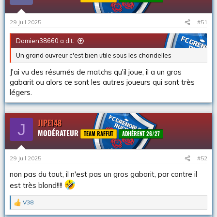
29 Juil 2025
#51
Damien38660 a dit:
Un grand ouvreur c'est bien utile sous les chandelles
J'ai vu des résumés de matchs qu'il joue, il a un gros
gabarit ou alors ce sont les autres joueurs qui sont très
légers.
JIPE148
J
MODÉRATEUR
TEAM RAFFUT
ADHÉRENT 26/27
29 Juil 2025
#52
non pas du tout, il n'est pas un gros gabarit, par contre il
est très blond!!!!
V38
L
e