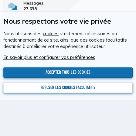
Messages
27 638
Membres
Nous respectons votre vie privée
337
Dernier membre
Nous utilisons des
cookies
strictement nécessaires au
Tchimbé Red
fonctionnement de ce site, ainsi que des cookies facultatifs
destinés à améliorer votre expérience utilisateur.
Cookies
RAvolution
Français (FR)
En savoir plus et configurer vos préférences
Nous contacter
Conditions générales d'utilisation
Politique de confidentialité
Aide
Accueil
R
S
Accepter tous les cookies
S
®
Community platform by XenForo
© 2010-2026 XenForo Ltd.
Photos : Karine
Valentin
Xenforo Add-ons
© by ©XenTR
Website is using
Ultimate Staff Page
created by StylesFactory
Refuser les cookies facultatifs
Discord Integration
© Jason Axelrod of
8WAYRUN
XenAtendo 2 PRO
© Jason Axelrod of
8WAYRUN