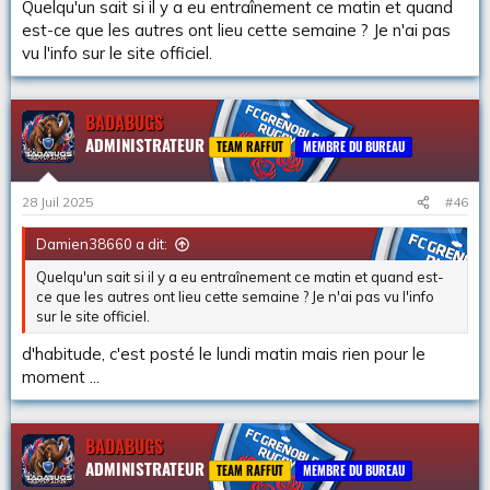
Quelqu'un sait si il y a eu entraînement ce matin et quand
s
est-ce que les autres ont lieu cette semaine ? Je n'ai pas
:
vu l'info sur le site officiel.
BADABUGS
ADMINISTRATEUR
TEAM RAFFUT
MEMBRE DU BUREAU
28 Juil 2025
#46
Damien38660 a dit:
Quelqu'un sait si il y a eu entraînement ce matin et quand est-
ce que les autres ont lieu cette semaine ? Je n'ai pas vu l'info
sur le site officiel.
d'habitude, c'est posté le lundi matin mais rien pour le
moment ...
BADABUGS
ADMINISTRATEUR
TEAM RAFFUT
MEMBRE DU BUREAU