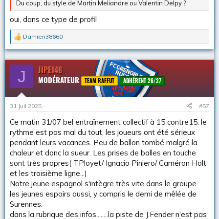
Du coup, du style de Martin Meliandre ou Valentin Delpy ?
oui, dans ce type de profil
Damien38660
L
e
s
r
JIPE148
J
é
MODÉRATEUR
a
TEAM RAFFUT
ADHÉRENT 26/27
c
t
i
31 Juil 2025
#57
o
n
Ce matin 31/07 bel entraînement collectif à 15 contre15. le
s
rythme est pas mal du tout, les joueurs ont été sérieux
:
pendant leurs vacances. Peu de ballon tombé malgré la
chaleur et donc la sueur. Les prises de balles en touche
sont très propres( TPloyet/ Ignacio Piniero/ Caméron Holt
et les troisième ligne...)
Notre jeune espagnol s'intègre très vite dans le groupe.
les jeunes espoirs aussi, y compris le demi de mêlée de
Surennes.
dans la rubrique des infos........la piste de J.Fender n'est pas