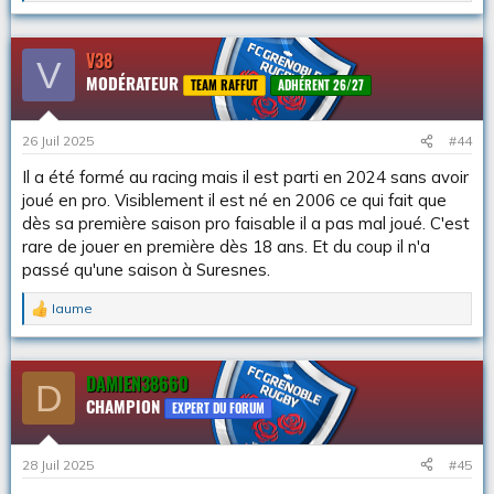
e
s
r
V38
V
é
MODÉRATEUR
a
TEAM RAFFUT
ADHÉRENT 26/27
c
t
i
26 Juil 2025
#44
o
n
Il a été formé au racing mais il est parti en 2024 sans avoir
s
joué en pro. Visiblement il est né en 2006 ce qui fait que
:
dès sa première saison pro faisable il a pas mal joué. C'est
rare de jouer en première dès 18 ans. Et du coup il n'a
passé qu'une saison à Suresnes.
Iaume
L
e
s
r
DAMIEN38660
D
é
CHAMPION
a
EXPERT DU FORUM
c
t
i
28 Juil 2025
#45
o
n