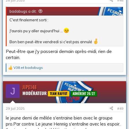
28 Juil 2025
#48
badabugs a dit:
C'est finalement sorti :
J'aurais pu y aller aujourd'hui ...
Bon ben peut-être vendredi si c'est pas annulé
Peut-être que j'y passerai demain après-midi, rien de
certain.
V38
et
badabugs
L
e
s
r
JIPE148
J
é
MODÉRATEUR
a
TEAM RAFFUT
ADHÉRENT 26/27
c
t
i
29 Juil 2025
#49
o
n
le jeune demi de mêlée s'entraine bien avec le groupe
s
pro.Par contre Le jeune Hennig s'entraîne avec les espoir.
: